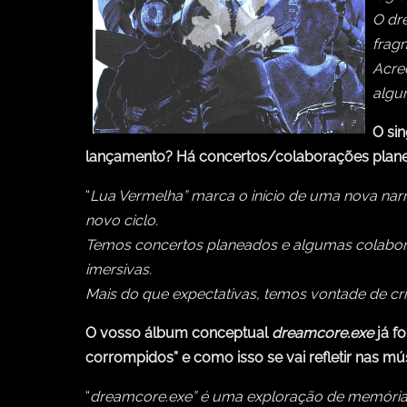
O dre
fragm
Acred
algur
O si
lançamento? Há concertos/colaborações planea
“
Lua Vermelha” marca o início de uma nova narr
novo ciclo.
Temos concertos planeados e algumas colaboraç
imersivas.
Mais do que expectativas, temos vontade de cri
O vosso álbum conceptual
dreamcore.exe
já f
corrompidos” e como isso se vai refletir nas m
“
dreamcore.exe” é uma exploração de memórias 