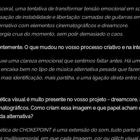
ceral, uma tentativa de transformar tensão emocional em s
ção de instabilidade e libertação: camadas de guitarras em
ternativo com elementos cinematográficos e dreamcore.
energia crua do momento, sem polir demasiado o caos.
entemente. O que mudou no vosso processo criativo e na in
xe uma clareza emocional que sentimos faltar antes. Há uma 
encaixa bem no tipo de música alternativa pesada que faze
ais identificação, mais partilha, e uma ligação direta entr
ética visual é muito presente no vosso projeto - dreamcore,
matográficos. Como criam essa imagem e que papel acham 
a alternativa?
tética de CHOKEPOINT é uma extensão do som…tudo parte
a multissensorial, em que cada imagem, cor ou glitch visual