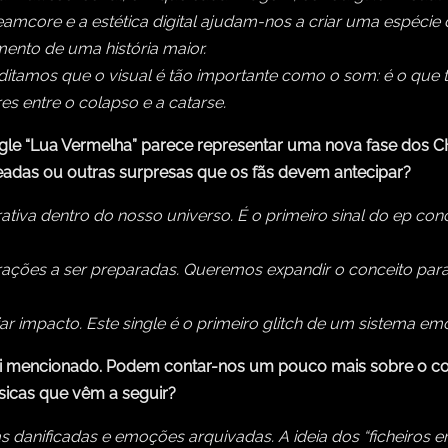
amcore e a estética digital ajudam-nos a criar uma espécie 
ento de uma história maior.
itamos que o visual é tão importante como o som: é o que t
es entre o colapso e a catarse.
ngle “Lua Vermelha” parece representar uma nova fase dos 
das ou outras surpresas que os fãs devem antecipar?
ativa dentro do nosso universo. É o primeiro sinal do ep co
ões a ser preparadas. Queremos expandir o conceito para o
ar impacto. Este single é o primeiro glitch de um sistema e
oi mencionado. Podem contar-nos um pouco mais sobre o conce
úsicas que vêm a seguir?
danificadas e emoções arquivadas. A ideia dos “ficheiros