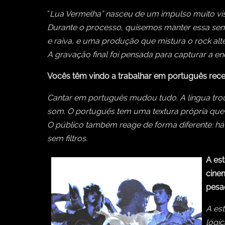
“
Lua Vermelha” nasceu de um impulso muito vis
Durante o processo, quisemos manter essa sensa
e raiva, e uma produção que mistura o rock al
A gravação final foi pensada para capturar a 
Vocês têm vindo a trabalhar em português rec
Cantar em português mudou tudo. A língua trou
som. O português tem uma textura própria que 
O público também reage de forma diferente: há m
sem filtros.
A est
cine
pesad
A es
lógic