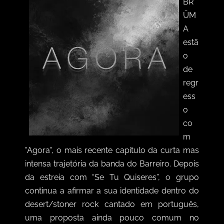
BR
ŪM
A
estã
o
de
regr
ess
o
co
m
"Agora", o mais recente capítulo da curta mas
intensa trajetória da banda do Barreiro. Depois
da estreia com “Se Tu Quiseres”, o grupo
continua a afirmar a sua identidade dentro do
desert/stoner rock cantado em português,
uma proposta ainda pouco comum no