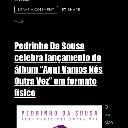
LEAVE A COMMENT
SHARE
in
EPs
Pedrinho Da Sousa
celebra lançamento do
álbum “Aqui Vamos Nós
Outra Vez” em formato
físico
O
mú
sico