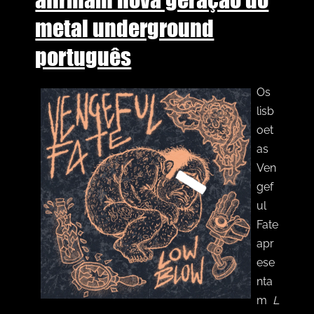
metal underground
português
Os
lisb
oet
as
Ven
gef
ul
Fate
apr
ese
nta
m
L