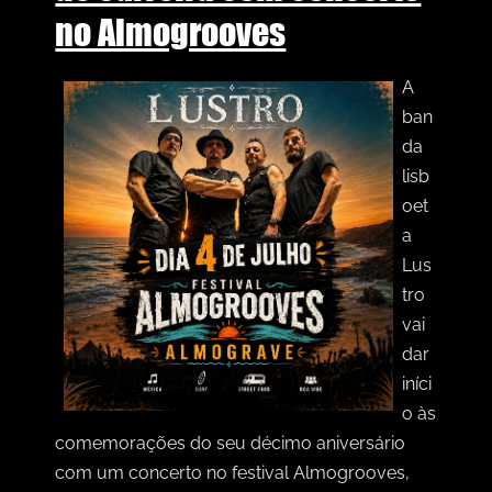
no Almogrooves
A
ban
da
lisb
oet
a
Lus
tro
vai
dar
iníci
o às
comemorações do seu décimo aniversário
com um concerto no festival Almogrooves,