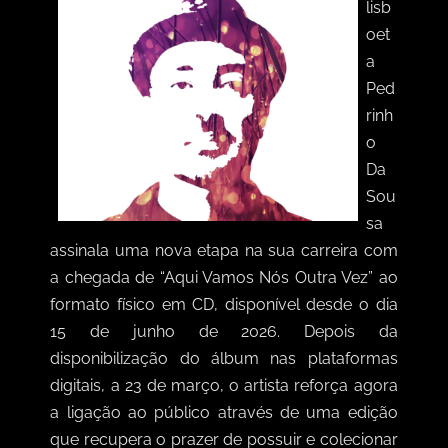
lisb
oet
a
Ped
rinh
o
Da
Sou
sa
assinala uma nova etapa na sua carreira com
a chegada de “Aqui Vamos Nós Outra Vez” ao
formato físico em CD, disponível desde o dia
15 de junho de 2026. Depois da
disponibilização do álbum nas plataformas
digitais, a 23 de março, o artista reforça agora
a ligação ao público através de uma edição
que recupera o prazer de possuir e colecionar