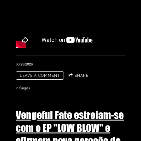
06/23/2026
LEAVE A COMMENT
SHARE
in
Singles
Vengeful Fate estreiam-se
com o EP "LOW BLOW" e
afirmam nova geração do