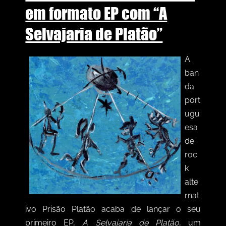
em formato EP com “A
Selvajaria de Platão”
A
ban
da
port
ugu
esa
de
roc
k
alte
rnat
ivo Prisão Platão acaba de lançar o seu
primeiro EP,
A Selvajaria de Platão
, um