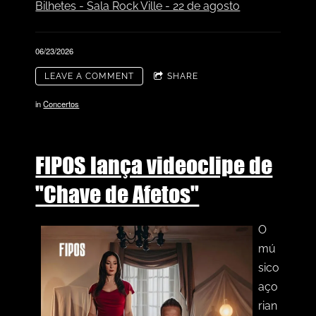
Bilhetes - Sala Rock Ville - 22 de agosto
06/23/2026
LEAVE A COMMENT
SHARE
in
Concertos
FIPOS lança videoclipe de
"Chave de Afetos"
O
mú
sico
aço
rian