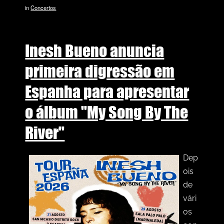
in
Concertos
Inesh Bueno anuncia
primeira digressão em
Espanha para apresentar
o álbum "My Song By The
River"
Dep
ois
de
vári
os