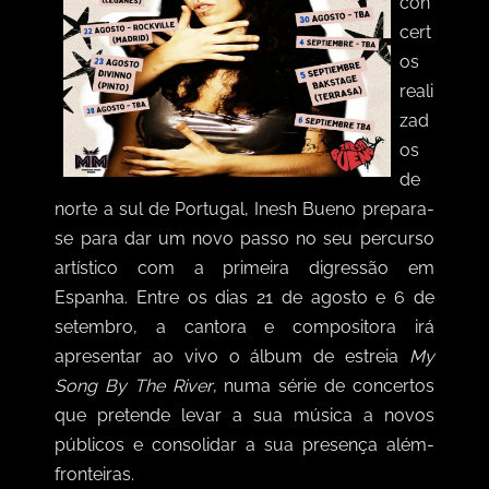
con
cert
os
reali
zad
os
de
norte a sul de Portugal, Inesh Bueno prepara-
se para dar um novo passo no seu percurso
artístico com a primeira digressão em
Espanha. Entre os dias 21 de agosto e 6 de
setembro, a cantora e compositora irá
apresentar ao vivo o álbum de estreia
My
Song By The River
, numa série de concertos
que pretende levar a sua música a novos
públicos e consolidar a sua presença além-
fronteiras.