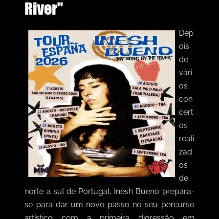
River"
Dep
ois
de
vári
os
con
cert
os
reali
zad
os
de
norte a sul de Portugal, Inesh Bueno prepara-
se para dar um novo passo no seu percurso
artístico com a primeira digressão em