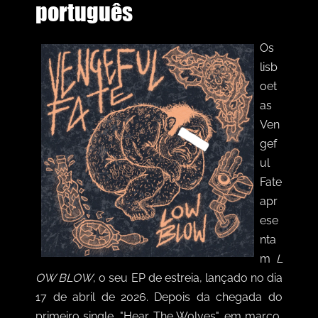
português
Os
lisb
oet
as
Ven
gef
ul
Fate
apr
ese
nta
m
L
OW BLOW
, o seu EP de estreia, lançado no dia
17 de abril de 2026. Depois da chegada do
primeiro single, "Hear The Wolves", em março,