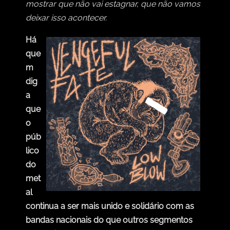
mostrar que não vai estagnar, que não vamos
deixar isso acontecer.
Há
que
m
dig
a
que
o
púb
lico
do
met
al
continua a ser mais unido e solidário com as
bandas nacionais do que outros segmentos